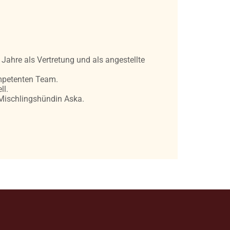
ahre als Vertretung und als angestellte
ompetenten Team.
ll.
 Mischlingshündin Aska.