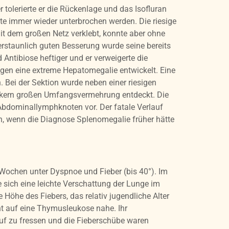
 tolerierte er die Rückenlage und das Isofluran
te immer wieder unterbrochen werden. Die riesige
mit dem großen Netz verklebt, konnte aber ohne
erstaunlich guten Besserung wurde seine bereits
Antibiose heftiger und er verweigerte die
gen eine extreme Hepatomegalie entwickelt. Eine
 Bei der Sektion wurde neben einer riesigen
chkern großen Umfangsvermehrung entdeckt. Die
Abdominallymphknoten vor. Der fatale Verlauf
n, wenn die Diagnose Splenomegalie früher hätte
en Wochen unter Dyspnoe und Fieber (bis 40°). Im
e sich eine leichte Verschattung der Lunge im
e Höhe des Fiebers, das relativ jugendliche Alter
ht auf eine Thymusleukose nahe. Ihr
 auf zu fressen und die Fieberschübe waren