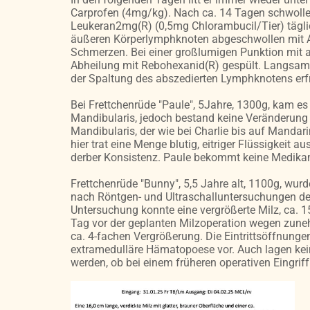
Carprofen (4mg/kg). Nach ca. 14 Tagen schwollen
Leukeran2mg(R) (0,5mg Chlorambucil/Tier) tägli
äußeren Körperlymphknoten abgeschwollen mit Au
Schmerzen. Bei einer großlumigen Punktion mit an
Abheilung mit Rebohexanid(R) gespült. Langsam 
der Spaltung des abszedierten Lymphknotens erfr
Bei Frettchenrüde "Paule", 5Jahre, 1300g, kam 
Mandibularis, jedoch bestand keine Veränderung d
Mandibularis, der wie bei Charlie bis auf Mandari
hier trat eine Menge blutig, eitriger Flüssigkei
derber Konsistenz. Paule bekommt keine Medikame
Frettchenrüde "Bunny", 5,5 Jahre alt, 1100g, wur
nach Röntgen- und Ultraschalluntersuchungen der
Untersuchung konnte eine vergrößerte Milz, ca. 
Tag vor der geplanten Milzoperation wegen zune
ca. 4-fachen Vergrößerung. Die Eintrittsöffnunge
extramedulläre Hämatopoese vor. Auch lagen kein
werden, ob bei einem früheren operativen Eingrif