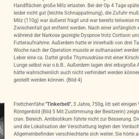
Handflächen große Milz ertasten. Bei der Op 4 Tage später
leider nicht gut (leichte Schnappatmung), die Zufuhr muß
Milz (110g) war äußerst fragil und war bereits teilweise 
Zwischenfall gut entfernt werden. Nach einer anfänglich 
während der Narkose gezeigte Dyspnoe trotz Cortison und 
Futteraufnahme. Außerdem hatte er innerhalb von drei Ta
Woche nach der Operation musste er euthanasiert werden.
Leber eine ca. Dattel große Thymusdrüse mit einer Kirs
Lunge selbst war o.b.B.. Außerdem lagen drei erbsgroße 
hätte wahrscheinlich auch nicht verhindert werden könne
gestellt werden können. (Bild 4)
Frettchenfähe
"Tinkerbell"
, 3 Jahre, 750g, litt seit einig
Röntgenbild (Bild 5 Mit Zustimmung der Besitzerin) zeigt
cran. Bereich. Antibiotikum führte nicht zur Besserung. Di
und die Lokalisation der Verschattung legten den Verdac
Allgemeinbefinden verschlechterte sich weiter. Sie hörte