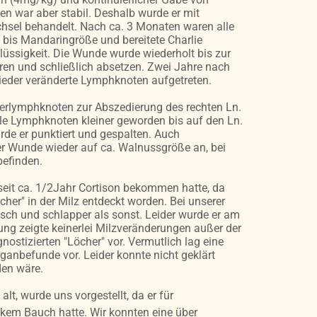
n war aber stabil. Deshalb wurde er mit
hsel behandelt. Nach ca. 3 Monaten waren alle
bis Mandaringröße und bereitete Charlie
lüssigkeit. Die Wunde wurde wiederholt bis zur
ren und schließlich absetzen. Zwei Jahre nach
wieder veränderte Lymphknoten aufgetreten.
erlymphknoten zur Abszedierung des rechten Ln.
lle Lymphknoten kleiner geworden bis auf den Ln.
urde er punktiert und gespalten. Auch
der Wunde wieder auf ca. Walnussgröße an, bei
befinden.
 seit ca. 1/2Jahr Cortison bekommen hatte, da
er" in der Milz entdeckt worden. Bei unserer
sch und schlapper als sonst. Leider wurde er am
g zeigte keinerlei Milzveränderungen außer der
ostizierten "Löcher" vor. Vermutlich lag eine
anbefunde vor. Leider konnte nicht geklärt
den wäre.
alt, wurde uns vorgestellt, da er für
kem Bauch hatte. Wir konnten eine über