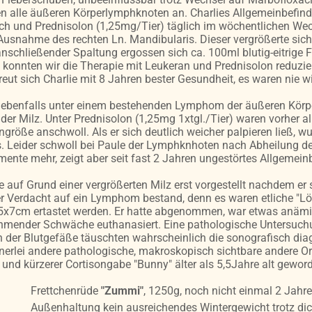
 alle äußeren Körperlymphknoten an. Charlies Allgemeinbefinde
ch und Prednisolon (1,25mg/Tier) täglich im wöchentlichen Wec
snahme des rechten Ln. Mandibularis. Dieser vergrößerte sich 
schließender Spaltung ergossen sich ca. 100ml blutig-eitrige F
konnten wir die Therapie mit Leukeran und Prednisolon reduzie
eut sich Charlie mit 8 Jahren bester Gesundheit, es waren nie 
es ebenfalls unter einem bestehenden Lymphom der äußeren Körp
er Milz. Unter Prednisolon (1,25mg 1xtgl./Tier) waren vorher a
ngröße anschwoll. Als er sich deutlich weicher palpieren ließ, w
t aus. Leider schwoll bei Paule der Lymphknhoten nach Abheilung 
nte mehr, zeigt aber seit fast 2 Jahren ungestörtes Allgemein
de auf Grund einer vergrößerten Milz erst vorgestellt nachdem er
 Verdacht auf ein Lymphom bestand, denn es waren etliche "Löch
15x7cm ertastet werden. Er hatte abgenommen, war etwas anämi
hmender Schwäche euthanasiert. Eine pathologische Untersuchun
n der Blutgefäße täuschten wahrscheinlich die sonografisch diagn
erlei andere pathologische, makroskopisch sichtbare andere Org
f und kürzerer Cortisongabe "Bunny" älter als 5,5Jahre alt gewor
Frettchenrüde
"Zummi"
, 1250g, noch nicht einmal 2 Jahre 
Außenhaltung kein ausreichendes Wintergewicht trotz dic