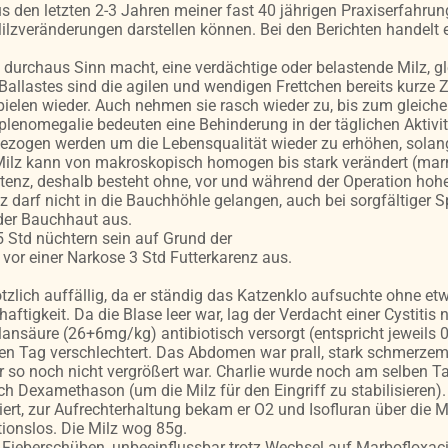
 den letzten 2-3 Jahren meiner fast 40 jährigen Praxiserfahrung
 Milzveränderungen darstellen können. Bei den Berichten handelt 
 durchaus Sinn macht, eine verdächtige oder belastende Milz, gl
allastes sind die agilen und wendigen Frettchen bereits kurze Z
 spielen wieder. Auch nehmen sie rasch wieder zu, bis zum gleich
plenomegalie bedeuten eine Behinderung in der täglichen Aktivi
t gezogen werden um die Lebensqualität wieder zu erhöhen, sola
 Milz kann von makroskopisch homogen bis stark verändert (marm
tenz, deshalb besteht ohne, vor und während der Operation hoh
z darf nicht in die Bauchhöhle gelangen, auch bei sorgfältiger 
 der Bauchhaut aus.
5 Std nüchtern sein auf Grund der
vor einer Narkose 3 Std Futterkarenz aus.
lötzlich auffällig, da er ständig das Katzenklo aufsuchte ohne 
ftigkeit. Da die Blase leer war, lag der Verdacht einer Cystiti
nsäure (26+6mg/kg) antibiotisch versorgt (entspricht jeweils 0,
en Tag verschlechtert. Das Abdomen war prall, stark schmerzemp
 so noch nicht vergrößert war. Charlie wurde noch am selben Tag
ch Dexamethason (um die Milz für den Eingriff zu stabilisiere
ziert, zur Aufrechterhaltung bekam er O2 und Isofluran über die 
ionslos. Die Milz wog 85g.
er Fieberschüben, unbeeinflussbar trotz Wechsel auf Marbofloxac