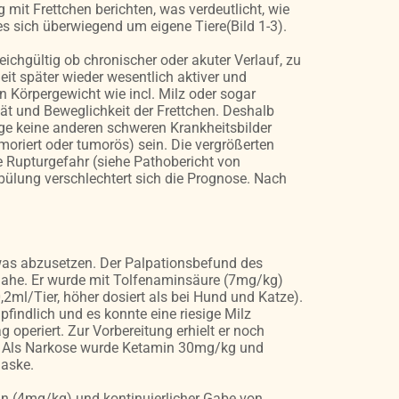
 mit Frettchen berichten, was verdeutlicht, wie
es sich überwiegend um eigene Tiere(Bild 1-3).
eichgültig ob chronischer oder akuter Verlauf, zu
eit später wieder wesentlich aktiver und
en Körpergewicht wie incl. Milz oder sogar
tät und Beweglichkeit der Frettchen. Deshalb
nge keine anderen schweren Krankheitsbilder
oriert oder tumorös) sein. Die vergrößerten
e Rupturgefahr (siehe Pathobericht von
Spülung verschlechtert sich die Prognose. Nach
etwas abzusetzen. Der Palpationsbefund des
s nahe. Er wurde mit Tolfenaminsäure (7mg/kg)
2ml/Tier, höher dosiert als bei Hund und Katze).
findlich und es konnte eine riesige Milz
 operiert. Zur Vorbereitung erhielt er noch
n). Als Narkose wurde Ketamin 30mg/kg und
Maske.
in (4mg/kg) und kontinuierlicher Gabe von