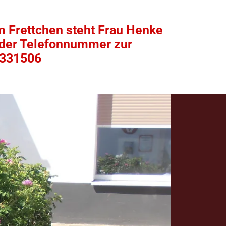
m Frettchen steht Frau Henke
nder Telefonnummer zur
3331506