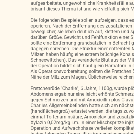
aufgearbeitete, ungewöhnliche Krankheitsfälle aus
brisant dieses Thema ist und wie vielfältig sich
Die folgenden Beispiele sollen aufzeigen, dass es
operieren. Nach der Entfernung des zusätzlichen B
beweglicher, sie leben deutlich auf, klettern und
darüber. Größe, Gewicht und Fehlfunktion einer S
sollte eine Entfernung grundsätzlich in Betrach
dagegen sprechen. Die Struktur einer entfernten
Milzen haben häufig eine extrem brüchige Konsis
Schneewittchen). Das veränderte Blut aus der Mil
der Operation bildet sich häufig ein Hämatom in
Als Operationsvorbereitung sollten die Frettchen 
Nähe der Milz zum Magen. Üblicherweise reichen 
Frettchenrüde "Charlie", 6 Jahre, 1100g, wurde p
Abdomens ergab nur eine leicht erhöhte Schmerzha
gegen Schmerzen und mit Amoxicillin plus Clavula
Charlies Allgemeinbefinden hatte sich am nächst
(handflächengroß) ertastet werden, die tags zuvor
einmal Tolfenaminsäure, Amoxiclav und zusätzli
Xylazin 0,02mg/kg i.m. in einer Mischspritze inji
Operation und Aufwachphase verliefen komplikat
In den folgenden Tagen litt er immer wieder unt